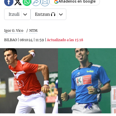
Añádenos en Google
Itzuli
Entzun
Igor G. Vico
NTM
BILBAO
|
08·10·24
|
11:59
|
Actualizado a las 15:18