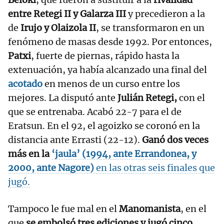
entre Retegi II y Galarza III
y precedieron a la
de
Irujo y Olaizola II
, se transformaron en un
fenómeno de masas desde 1992. Por entonces,
Patxi
, fuerte de piernas, rápido hasta la
extenuación, ya había alcanzado una final del
acotado
en menos de un curso entre los
mejores. La disputó ante
Julián Retegi,
con el
que se entrenaba. Acabó 22-7 para el de
Eratsun. En el 92, el agoizko se coronó en la
distancia ante Errasti (22-12).
Ganó dos veces
más en la
‘jaula’ (
1994, ante Errandonea, y
2000, ante Nagore)
en las otras seis finales que
jugó.
Tampoco le fue mal en el
Manomanista
, en el
que
se embolsó tres ediciones y jugó cinco