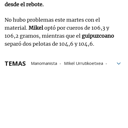
desde el rebote.
No hubo problemas este martes con el
material.
Mikel
optó por cueros de 106,3 y
106,2 gramos, mientras que el
guipuzcoano
separó dos pelotas de 104,6 y 104,6.
TEMAS
Manomanista
MIkel Urrutikoetxea
Iraitz Zubizarreta
Cuatro y Medio
Liga de Empresas de Pelota a Mano
LEPM
Baiko Pilota