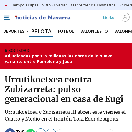
Tiempo eclipse
Sitio El Sadar
Cierre tienda cosmética
Encier
Kiosko
PELOTA
DEPORTES
FÚTBOL
BALONCESTO
BALON
SOCIEDAD
Adjudicadas por 135 millones las obras de la nueva
variante entre Pamplona y Jaca
Urrutikoetxea contra
Zubizarreta: pulso
generacional en casa de Eugi
Urrutikoetxea y Zubizarreta III abren este viernes el
Cuatro y Medio en el frontón Toki Eder de Agoitz