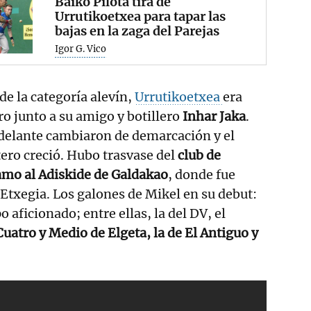
Baiko Pilota tira de
Urrutikoetxea para tapar las
bajas en la zaga del Parejas
Igor G. Vico
de la categoría alevín,
Urrutikoetxea
era
o junto a su amigo y botillero
Inhar Jaka
.
delante cambiaron de demarcación y el
ero creció. Hubo trasvase del
club de
amo al Adiskide de Galdakao
, donde fue
txegia. Los galones de Mikel en su debut:
 aficionado; entre ellas, la del DV, el
Cuatro y Medio de Elgeta, la de El Antiguo y