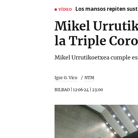
Los mansos repiten susto
VÍDEO
Mikel Urrutik
la Triple Cor
Mikel Urrutikoetxea cumple est
Igor G. Vico
NTM
BILBAO
|
12·06·24
|
23:00