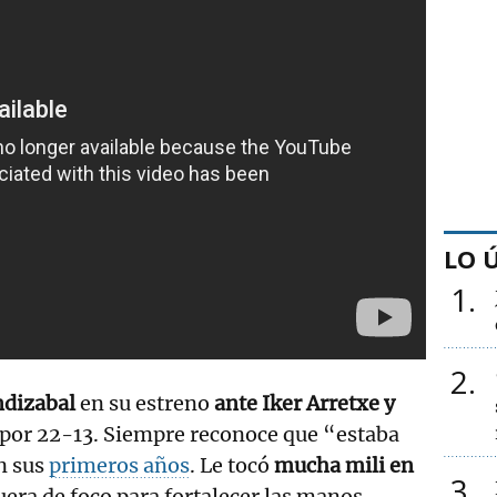
LO 
1
2
dizabal
en su estreno
ante Iker Arretxe y
 por 22-13. Siempre reconoce que “estaba
n sus
primeros años
. Le tocó
mucha mili en
3
fuera de foco para fortalecer las manos.