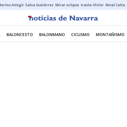
erino Amigó
Salva Gutiérrez
Mirar eclipse
Iraola-Víctor
Nivel Celta
L
BALONCESTO
BALONMANO
CICLISMO
MONTAÑISMO