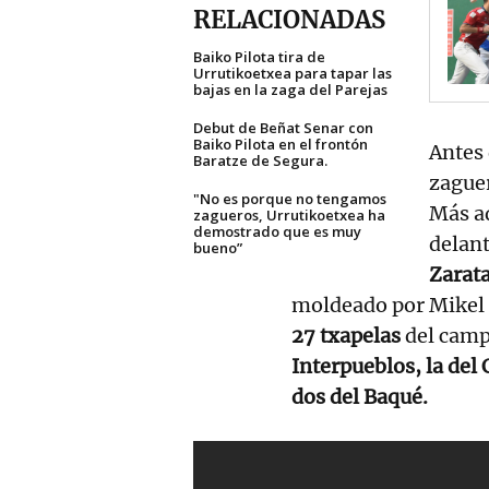
RELACIONADAS
Baiko Pilota tira de
Urrutikoetxea para tapar las
bajas en la zaga del Parejas
Debut de Beñat Senar con
Baiko Pilota en el frontón
Antes 
Baratze de Segura.
zaguer
"No es porque no tengamos
Más a
zagueros, Urrutikoetxea ha
demostrado que es muy
delant
bueno”
Zarat
moldeado por Mikel E
27 txapelas
del campo
Interpueblos, la del 
dos del Baqué.