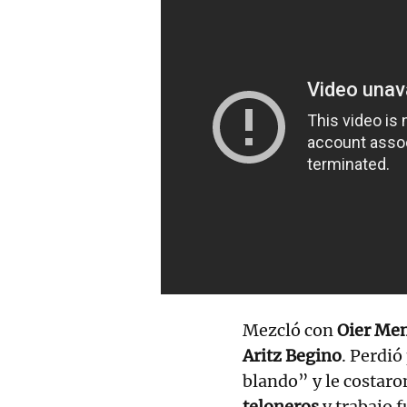
Mezcló con
Oier Men
Aritz Begino
. Perdió
blando” y le costaro
teloneros
y trabajo 