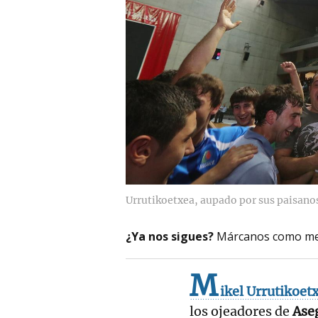
Urrutikoetxea, aupado por sus paisano
¿Ya nos sigues?
Márcanos como me
M
ikel Urrutikoet
los ojeadores de
Ase