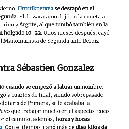
vierno,
Urrutikoetxea
se destapó en el
egunda
. El de Zaratamo dejó en la cuneta a
Merino y
Argote, al que tumbó también en la
un holgado 10-22
. Unos meses después, cayó
del Manomanista de Segunda ante Beroiz
ontra Sébastien Gonzalez
010 cuando se empezó a labrar un nombre
:
egó a cuartos de final, siendo sobrepasado
elotaris de Primera, se le acababa la
Tuvo que trabajar mucho en el aspecto físico
or el camino, además,
horas y horas
o
. Con el tiempo, ganó más de
diez kilos de