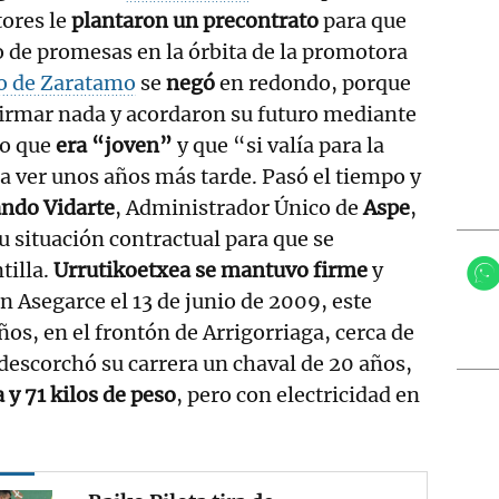
tores le
plantaron un precontrato
para que
do de promesas en la órbita de la promotora
o de Zaratamo
se
negó
en redondo, porque
firmar nada y acordaron su futuro mediante
jo que
era “joven”
y que “si valía para la
 a ver unos años más tarde. Pasó el tiempo y
ndo Vidarte
, Administrador Único de
Aspe
,
u situación contractual para que se
tilla.
Urrutikoetxea se mantuvo firme
y
n Asegarce el 13 de junio de 2009, este
ños, en el frontón de Arrigorriaga, cerca de
 descorchó su carrera un chaval de 20 años,
 y 71 kilos de peso
, pero con electricidad en