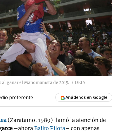
s al ganar el Manomanista de 2015.
DEIA
dio preferente
Añádenos en Google
xea
(Zaratamo, 1989) llamó la atención de
garce
–ahora
Baiko Pilota
– con apenas