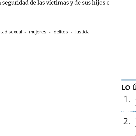
a seguridad de las víctimas y de sus hijos e
rtad sexual
mujeres
delitos
Justicia
LO 
1
2