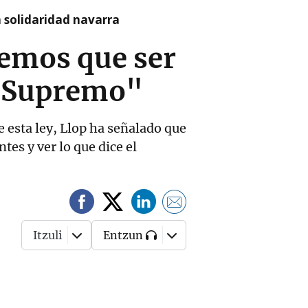
a solidaridad navarra
enemos que ser
al Supremo"
 esta ley, Llop ha señalado que
tes y ver lo que dice el
Itzuli
Entzun