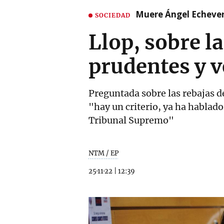
Muere Ángel Echeverr
SOCIEDAD
Llop, sobre la
prudentes y v
Preguntada sobre las rebajas d
"hay un criterio, ya ha hablado
Tribunal Supremo"
NTM / EP
25·11·22
|
12:39