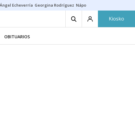
Ángel Echeverría
Georgina Rodríguez
Nápoles - Osasuna
Insultos rac
Kiosko
OBITUARIOS