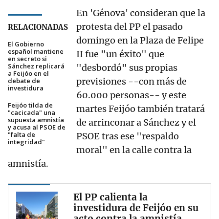
En 'Génova' consideran que la
protesta del PP el pasado
RELACIONADAS
domingo en la Plaza de Felipe
El Gobierno
español mantiene
II fue "un éxito" que
en secreto si
Sánchez replicará
"desbordó" sus propias
a Feijóo en el
previsiones --con más de
debate de
investidura
60.000 personas-- y este
Feijóo tilda de
martes Feijóo también tratará
"cacicada" una
supuesta amnistía
de arrinconar a Sánchez y el
y acusa al PSOE de
"falta de
PSOE tras ese "respaldo
integridad"
moral" en la calle contra la
amnistía.
El PP calienta la
investidura de Feijóo en su
acto contra la amnistía