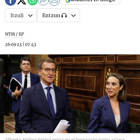
Itzuli
Entzun
NTM / EP
26·09·23
|
07:43
Alberto Núñez Feijoó entra en el hemiciclo junto a Cuca