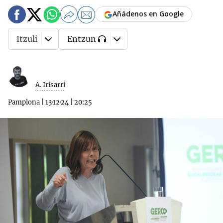
Añádenos en Google
Itzuli
Entzun
A. Irisarri
Pamplona
|
13·12·24
|
20:25