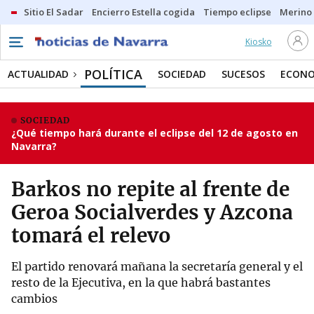
Sitio El Sadar
Encierro Estella cogida
Tiempo eclipse
Merino
Kiosko
POLÍTICA
ACTUALIDAD
SOCIEDAD
SUCESOS
ECONO
SOCIEDAD
¿Qué tiempo hará durante el eclipse del 12 de agosto en
Navarra?
Barkos no repite al frente de
Geroa Socialverdes y Azcona
tomará el relevo
El partido renovará mañana la secretaría general y el
resto de la Ejecutiva, en la que habrá bastantes
cambios