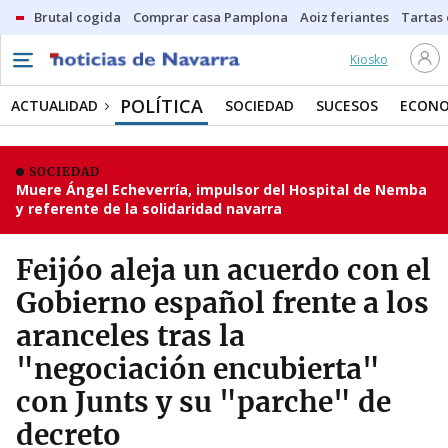
Brutal cogida
Comprar casa Pamplona
Aoiz feriantes
Tartas
Kiosko
POLÍTICA
ACTUALIDAD
SOCIEDAD
SUCESOS
ECONO
SOCIEDAD
Muere Ángel Echeverría, impulsor del Hospital de Nemba
y referente de la solidaridad navarra
Feijóo aleja un acuerdo con el
Gobierno español frente a los
aranceles tras la
"negociación encubierta"
con Junts y su "parche" de
decreto