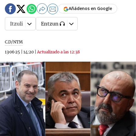
Añádenos en Google
Itzuli
Entzun
C.D/NTM
13·06·25
|
14:20
|
Actualizado a las 12:38