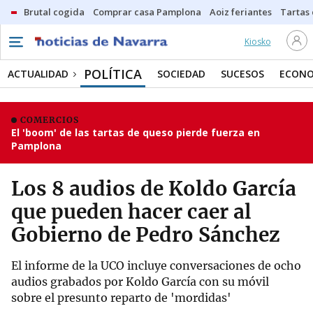
Brutal cogida
Comprar casa Pamplona
Aoiz feriantes
Tartas
Kiosko
POLÍTICA
ACTUALIDAD
SOCIEDAD
SUCESOS
ECONO
COMERCIOS
El 'boom' de las tartas de queso pierde fuerza en
Pamplona
Los 8 audios de Koldo García
que pueden hacer caer al
Gobierno de Pedro Sánchez
El informe de la UCO incluye conversaciones de ocho
audios grabados por Koldo García con su móvil
sobre el presunto reparto de 'mordidas'