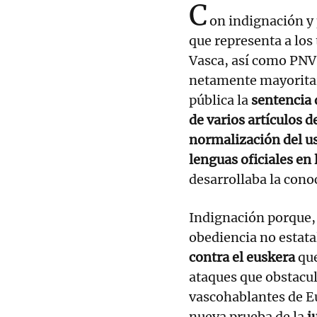
C
on indignación y
que representa a los
Vasca, así como PNV 
netamente mayoritari
pública la
sentencia 
de varios artículos 
normalización del us
lenguas oficiales en 
desarrollaba la con
Indignación porque, 
obediencia no estatal
contra el euskera
que
ataques que obstacul
vascohablantes de E
nueva prueba de la
j