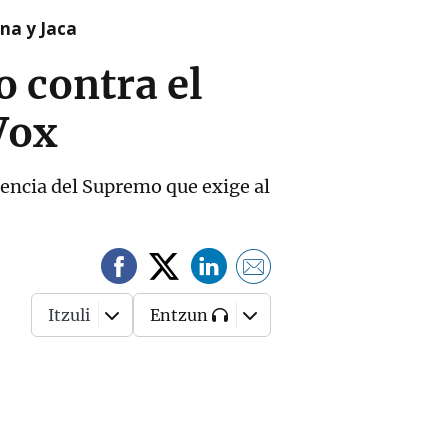
na y Jaca
o contra el
Vox
ntencia del Supremo que exige al
Itzuli
Entzun