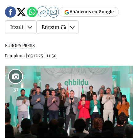
Añádenos en Google
Itzuli
Entzun
EUROPA PRESS
Pamplona
|
03·12·25
|
11:50
31