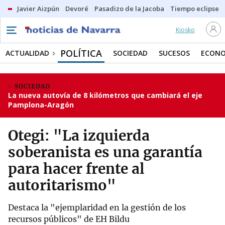
Javier Aizpún
Devoré
Pasadizo de la Jacoba
Tiempo eclipse
Kiosko
POLÍTICA
ACTUALIDAD
SOCIEDAD
SUCESOS
ECONO
SOCIEDAD
La nueva autovía de 8 kilómetros que cambiará el eje
Pamplona-Aragón
Otegi: "La izquierda
soberanista es una garantía
para hacer frente al
autoritarismo"
Destaca la "ejemplaridad en la gestión de los
recursos públicos" de EH Bildu