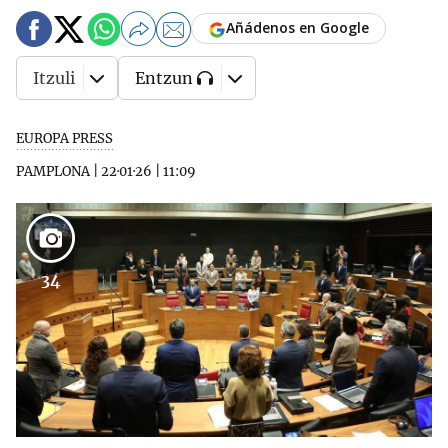
Añádenos en Google
Itzuli
Entzun
EUROPA PRESS
PAMPLONA
|
22·01·26
|
11:09
34