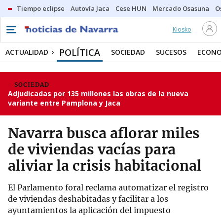
Tiempo eclipse
Autovía Jaca
Cese HUN
Mercado Osasuna
O
Kiosko
POLÍTICA
ACTUALIDAD
SOCIEDAD
SUCESOS
ECONO
SOCIEDAD
Adjudicadas por 135 millones las obras de la nueva
variante entre Pamplona y Jaca
Navarra busca aflorar miles
de viviendas vacías para
aliviar la crisis habitacional
El Parlamento foral reclama automatizar el registro
de viviendas deshabitadas y facilitar a los
ayuntamientos la aplicación del impuesto