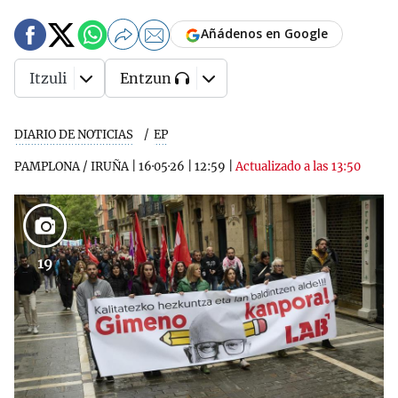
Añádenos en Google
Itzuli
Entzun
DIARIO DE NOTICIAS
EP
PAMPLONA / IRUÑA
|
16·05·26
|
12:59
|
Actualizado a las 13:50
19