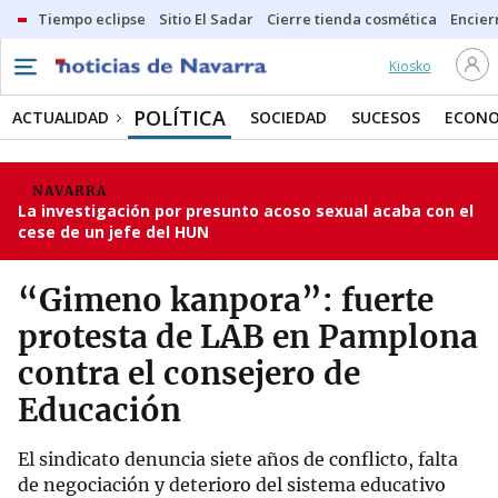
Tiempo eclipse
Sitio El Sadar
Cierre tienda cosmética
Encier
Kiosko
POLÍTICA
ACTUALIDAD
SOCIEDAD
SUCESOS
ECONO
NAVARRA
La investigación por presunto acoso sexual acaba con el
cese de un jefe del HUN
“Gimeno kanpora”: fuerte
protesta de LAB en Pamplona
contra el consejero de
Educación
El sindicato denuncia siete años de conflicto, falta
de negociación y deterioro del sistema educativo