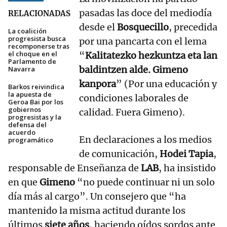
pasadas las doce del mediodía
RELACIONADAS
desde el
Bosquecillo
, precedida
La coalición
progresista busca
por una pancarta con el lema
recomponerse tras
el choque en el
“
Kalitatezko hezkuntza eta lan
Parlamento de
baldintzen alde. Gimeno
Navarra
kanpora
” (Por una educación y
Barkos reivindica
la apuesta de
condiciones laborales de
Geroa Bai por los
gobiernos
calidad. Fuera Gimeno).
progresistas y la
defensa del
acuerdo
En declaraciones a los medios
programático
de comunicación,
Hodei Tapia
,
responsable de Enseñanza de
LAB
, ha insistido
en que
Gimeno
“no puede continuar ni un solo
día más al cargo”. Un consejero que “ha
mantenido la misma actitud durante los
últimos
siete años
, haciendo oídos sordos ante