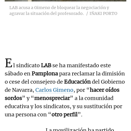
LAB acusa a Gimeno de bloquear la negociación y
agravar la situación del profesorado.
IÑAKI PORTO
E
l sindicato
LAB
se ha manifestado este
sábado en
Pamplona
para reclamar la dimisión
o cese del consejero de
Educación
del Gobierno
de Navarra,
Carlos Gimeno
, por “
hacer oídos
sordos
” y “
menospreciar
” a la comunidad
educativa y los sindicatos, y su sustitución por
una persona con “
otro perfil
”.
La movilización ha partido