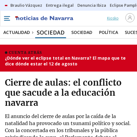
Braulio Vázquez
Entrega ilegal
Denuncia Ibiza
Eclipse Pamp
Kiosko
SOCIEDAD
ACTUALIDAD
SOCIEDAD
POLÍTICA
SUCE
CUENTA ATRÁS
¿Dónde ver el eclipse total en Navarra? El mapa que te
dice dónde estar el 12 de agosto
Cierre de aulas: el conflicto
que sacude a la educación
navarra
El anuncio del cierre de aulas por la caída de la
natalidad ha provocado un tsunami político y social.
Con la concertada en los tribunales y la pública