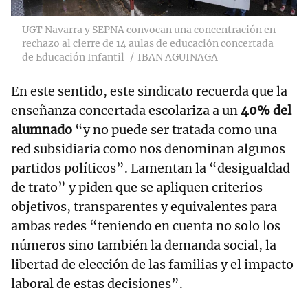
UGT Navarra y SEPNA convocan una concentración en
rechazo al cierre de 14 aulas de educación concertada
de Educación Infantil
IBAN AGUINAGA
En este sentido, este sindicato recuerda que la
enseñanza concertada escolariza a un
40% del
alumnado
“y no puede ser tratada como una
red subsidiaria como nos denominan algunos
partidos políticos”. Lamentan la “desigualdad
de trato” y piden que se apliquen criterios
objetivos, transparentes y equivalentes para
ambas redes “teniendo en cuenta no solo los
números sino también la demanda social, la
libertad de elección de las familias y el impacto
laboral de estas decisiones”.