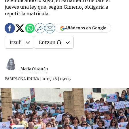
reivindicando lo suyo, el Parlamento debate el
jueves una ley que, según Gimeno, obligaría a
repetir la matrícula.
Añádenos en Google
Itzuli
Entzun
María Olazarán
PAMPLONA IRUÑA
|
10·05·26
|
09:05