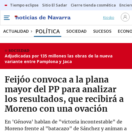
Tiempo eclipse
Sitio El Sadar
Cierre tienda cosmética
Encier
Kiosko
POLÍTICA
ACTUALIDAD
SOCIEDAD
SUCESOS
ECONO
SOCIEDAD
Adjudicadas por 135 millones las obras de la nueva
variante entre Pamplona y Jaca
Feijóo convoca a la plana
mayor del PP para analizar
los resultados, que recibirá a
Moreno con una ovación
En 'Génova' hablan de "victoria incontestable" de
Moreno frente al "batacazo" de Sánchez y animan a