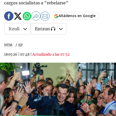
cargos socialistas a "rebelarse"
Añádenos en Google
Itzuli
Entzun
NTM
EP
18·05·26
|
07:48
|
Actualizado a las 07:52