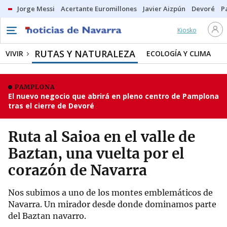
Jorge Messi
Acertante Euromillones
Javier Aizpún
Devoré
P
Kiosko
RUTAS Y NATURALEZA
VIVIR
ECOLOGÍA Y CLIMA
PAMPLONA
El nuevo negocio que abrirá en pleno centro de Pamplona
tras el cierre de Devoré
Ruta al Saioa en el valle de
Baztan, una vuelta por el
corazón de Navarra
Nos subimos a uno de los montes emblemáticos de
Navarra. Un mirador desde donde dominamos parte
del Baztan navarro.