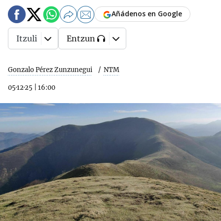
Añádenos en Google
Itzuli
Entzun
Gonzalo Pérez Zunzunegui
NTM
05·12·25
|
16:00