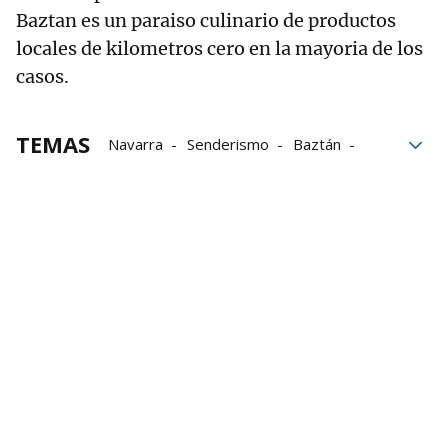
Baztan es un paraiso culinario de productos
locales de kilometros cero en la mayoria de los
casos.
TEMAS
Navarra
Senderismo
Baztán
Villava-Atarrabia
Nuestras Rutas
rutas de montaña
trail
trail running
puerto de belate