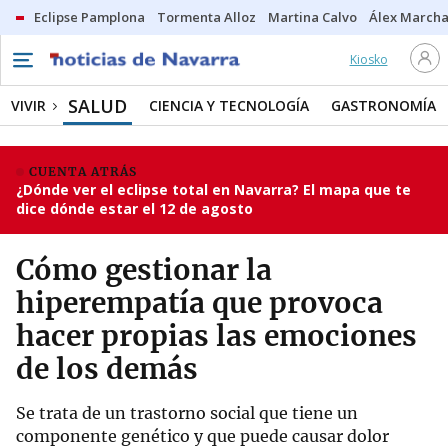
Eclipse Pamplona
Tormenta Alloz
Martina Calvo
Álex Marcha
Kiosko
SALUD
VIVIR
CIENCIA Y TECNOLOGÍA
GASTRONOMÍA
CUENTA ATRÁS
¿Dónde ver el eclipse total en Navarra? El mapa que te
dice dónde estar el 12 de agosto
Cómo gestionar la
hiperempatía que provoca
hacer propias las emociones
de los demás
Se trata de un trastorno social que tiene un
componente genético y que puede causar dolor