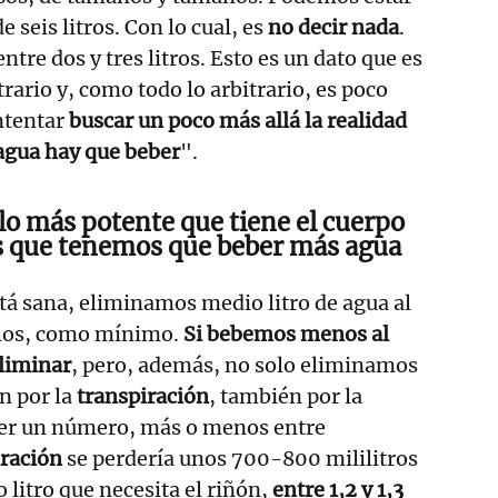
e seis litros. Con lo cual, es
no decir nada
.
tre dos y tres litros. Esto es un dato que es
ario y, como todo lo arbitrario, es poco
intentar
buscar un poco más allá la realidad
 agua hay que beber
".
ulo más potente
que tiene el cuerpo
s que tenemos que beber más agua
á sana, eliminamos medio litro de agua al
hos, como mínimo.
Si bebemos menos al
eliminar
, pero, además, no solo eliminamos
n por la
transpiración
, también por la
ner un número, más o menos entre
iración
se perdería unos 700-800 mililitros
 litro que necesita el riñón,
entre 1,2 y 1,3