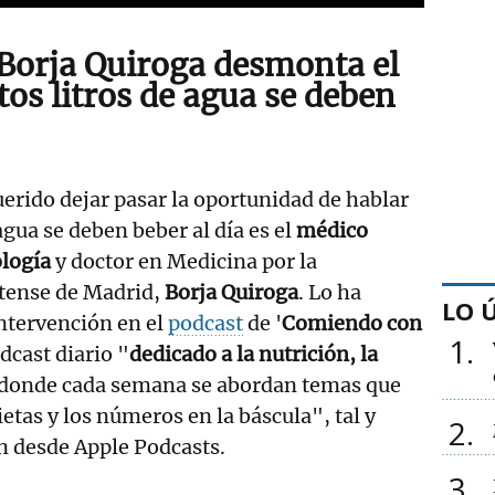
 Borja Quiroga desmonta el
os litros de agua se deben
rido dejar pasar la oportunidad de hablar
agua se deben beber al día es el
médico
ología
y doctor en Medicina por la
tense de Madrid,
Borja Quiroga
. Lo ha
LO 
ntervención en el
podcast
de '
Comiendo con
1
odcast diario "
dedicado a la nutrición, la
 donde cada semana se abordan temas que
ietas y los números en la báscula", tal y
2
n desde Apple Podcasts.
3