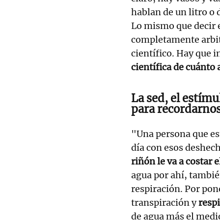
hablan de un litro o d
Lo mismo que decir en
completamente arbitr
científico. Hay que 
científica de cuánto
La sed, el estím
para recordarno
"Una persona que est
día con esos deshec
riñón le va a costar 
agua por ahí, tambié
respiración. Por po
transpiración y
resp
de agua más el medio