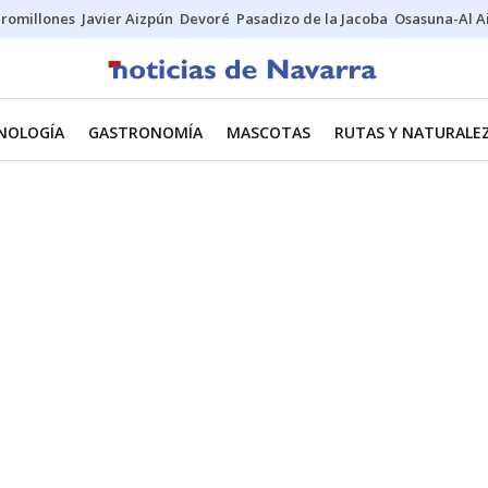
uromillones
Javier Aizpún
Devoré
Pasadizo de la Jacoba
Osasuna-Al A
CNOLOGÍA
GASTRONOMÍA
MASCOTAS
RUTAS Y NATURALE