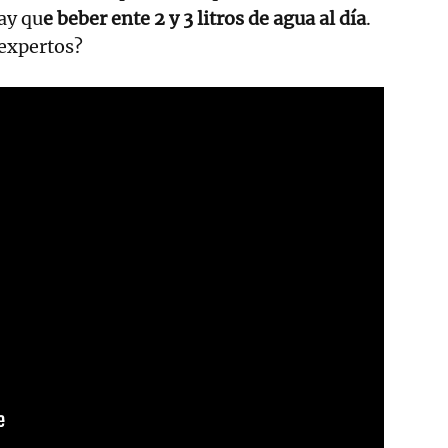
ay qu
e beber ente 2 y 3 litros de agua al día
.
 expertos?