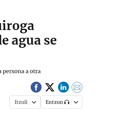
uiroga
de agua se
a persona a otra
Itzuli
Entzun