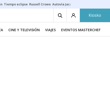
in
Tiempo eclipse
Russell Crowe
Autovía Jaca
Ronald Araújo
Prohibic
Kiosko
ZA
CINE Y TELEVISIÓN
VIAJES
EVENTOS MASTERCHEF