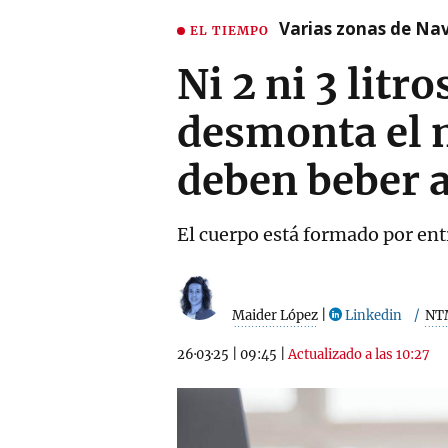
Varias zonas de Nav
EL TIEMPO
Ni 2 ni 3 litr
desmonta el m
deben beber a
El cuerpo está formado por ent
Maider López
|
Linkedin
NT
26·03·25
|
09:45
|
Actualizado a las 10:27