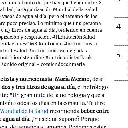
 sobre el mito de que hay que beber entre 2
realidad, la Organización Mundial de la Salud
 vasos de agua al día, pero el tamaño de los
 dato poco preciso. Lo mínimo que una persona
4
y 1,3 litros de agua al día, teniendo en cuenta
spiración y respiración.
#HidrataciónSalud
endacionesOMS
#nutricion
#nutricionista
ntrodesalud
#nutricionistascolegiadas
5
nutricionistaonline
#nutricionistatiktok
 sonido original - comiendoconmaria
etista y nutricionista, María Merino,
de si
 dos y tres litros de agua al día
, el nefrólogo
te: "Un gran mito de la nefrología y que a
ién todos los días en la consulta. Te diré
Mundial de la Salud
recomienda
beber entre
e agua al día
. ¿Y eso qué supone? Porque
asos, de tamaños y tamaños. Podemos estar