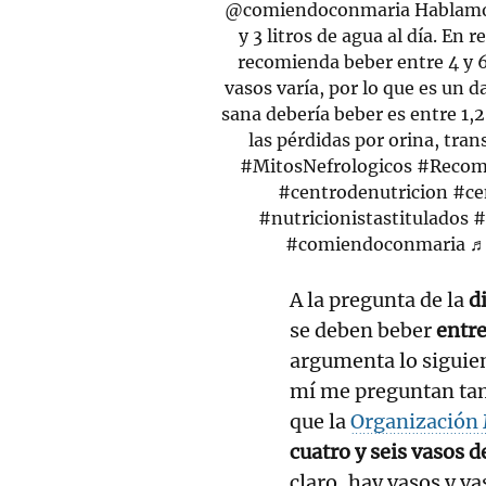
@comiendoconmaria
Hablamos
y 3 litros de agua al día. En 
recomienda beber entre 4 y 6
vasos varía, por lo que es un
sana debería beber es entre 1,2 
las pérdidas por orina, tran
#MitosNefrologicos
#Recom
#centrodenutricion
#ce
#nutricionistastitulados
#
#comiendoconmaria
♬
A la pregunta de la
di
se deben beber
entre
argumenta lo siguien
mí me preguntan tamb
que la
Organización 
cuatro y seis vasos d
claro, hay vasos y v