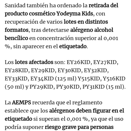
Sanidad también ha ordenado la
retirada del
producto cosmético Yodeyma Kids
, con
recuperación de varios
lotes en distintos
formatos
, tras detectarse
alérgeno alcohol
bencílico
en concentración superior al 0,001
%, sin aparecer en el
etiquetado
.
Los
lotes afectados
son: EY26KID, EY27KID,
EY28KID, EY29KID, EY30KID, EY32KID,
EY33KID, EY34KID (125 ml) Y515KID, Y516KID
(50 ml) y PY29KID, PY30KID, PY31KID (15 ml).
La
AEMPS
recuerda que el reglamento
establece que los
alérgenos deben figurar en el
etiquetado
si superan el 0,001 %, ya que el uso
podría suponer
riesgo grave para personas