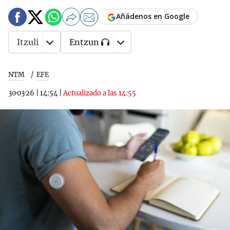
Añádenos en Google
Itzuli
Entzun
NTM
EFE
30·03·26
|
14:54
|
Actualizado a las 14:55