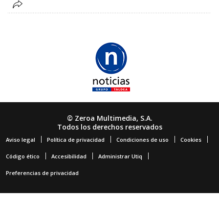
© Zeroa Multimedia, S.A.
Todos los derechos reservados
Aviso legal
Política de privacidad
Condiciones de uso
Cookies
Código ético
Accesibilidad
Administrar Utiq
Preferencias de privacidad