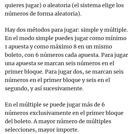
quieres jugar) o aleatoria (el sistema elige los
números de forma aleatoria).
Hay dos métodos para jugar: simple y múltiple.
En el modo simple puedes jugar como mínimo
1 apuesta y como máximo 8 en un mismo
boleto, con 6 números cada apuesta. Para jugar
una apuesta se marcan seis números en el
primer bloque. Para jugar dos, se marcan seis
números en el primer bloque y seis en el
segundo, y así sucesivamente.
En el múltiple se puede jugar más de 6
números exclusivamente en el primer bloque
del boleto. A mayor número de múltiples
selecciones, mayor importe.