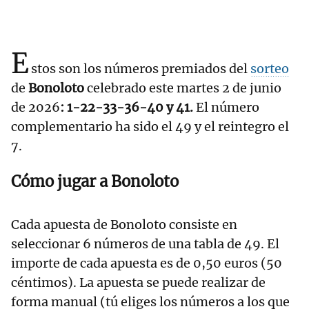
E
stos son los números premiados del
sorteo
de
Bonoloto
celebrado este martes 2 de junio
de 2026
: 1-22-33-36-40 y 41.
El número
complementario ha sido el 49 y el reintegro el
7.
Cómo jugar a Bonoloto
Cada apuesta de Bonoloto consiste en
seleccionar 6 números de una tabla de 49. El
importe de cada apuesta es de 0,50 euros (50
céntimos). La apuesta se puede realizar de
forma manual (tú eliges los números a los que