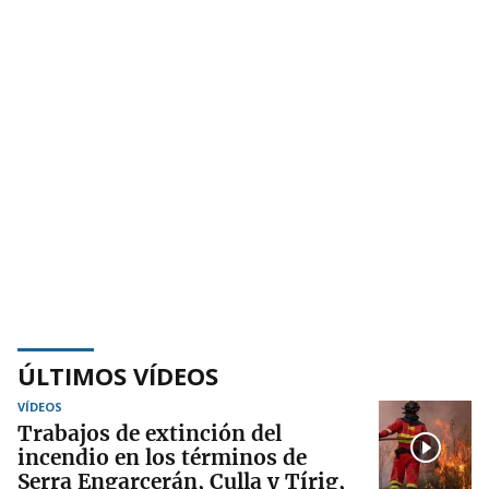
ÚLTIMOS VÍDEOS
VÍDEOS
Trabajos de extinción del
incendio en los términos de
Serra Engarcerán, Culla y Tírig,