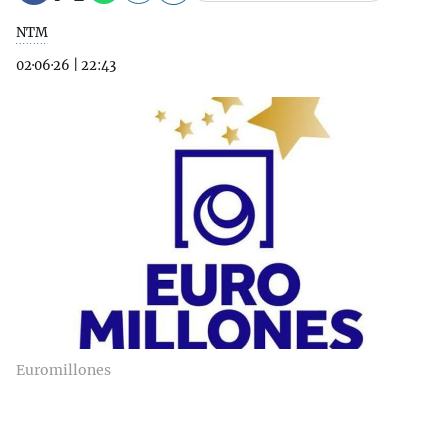
NTM
02·06·26
|
22:43
Euromillones