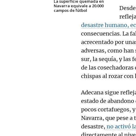
La superficie quemada en
Navarra equivale a 20.000
Desd
campos de fútbol
reflej
desastre humano, e
consecuencias. La fal
acrecentado por una
adversas, como han s
sur, la sequía, y las
de las cosechadoras 
chispas al rozar con
Adecana sigue reflej
estado de abandono 
pocos cortafuegos, y 
Navarra, que pese a 
desastre,
no activó l
directamente al nive