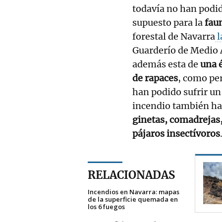
todavía no han podi
supuesto para la
fau
forestal de Navarra
l
Guarderío de Medio 
además esta de
una é
de rapaces
, como pe
han podido sufrir un
incendio también ha 
ginetas, comadrejas,
pájaros insectívoros
RELACIONADAS
Incendios en Navarra: mapas
de la superficie quemada en
los 6 fuegos