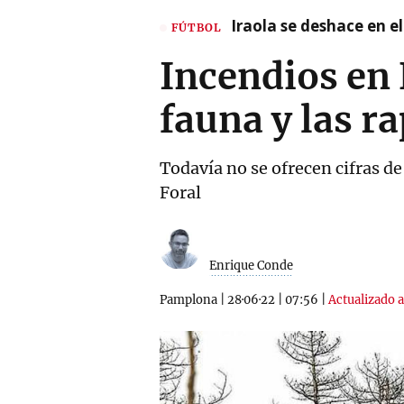
Iraola se deshace en e
FÚTBOL
Incendios en
fauna y las r
Todavía no se ofrecen cifras d
Foral
Enrique Conde
Pamplona
|
28·06·22
|
07:56
|
Actualizado a