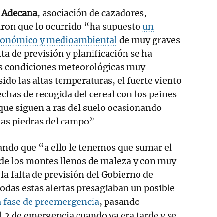
e
Adecana
, asociación de cazadores,
aron que lo ocurrido “ha supuesto
un
conómico y medioambiental
de muy graves
ta de previsión y planificación se ha
s condiciones meteorológicas muy
ido las altas temperaturas, el fuerte viento
 fechas de recogida del cereal con los peines
que siguen a ras del suelo ocasionando
 las piedras del campo”.
ando que “a ello le tenemos que sumar el
de los montes llenos de maleza y con muy
la falta de previsión del Gobierno de
todas estas alertas presagiaban un posible
a fase de preemergencia
, pasando
l 2 de emergencia cuando ya era tarde y se