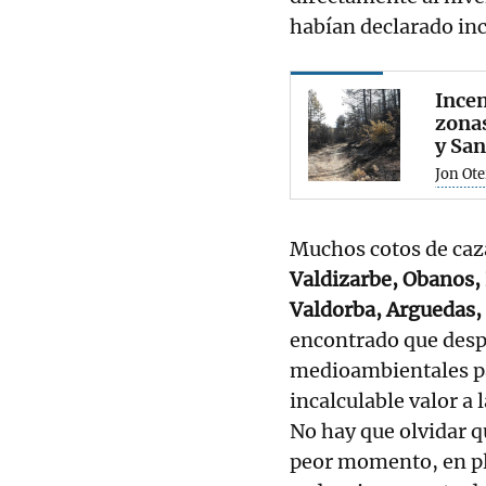
habían declarado inc
Incen
zonas
y San
Jon Ot
Muchos cotos de caza
Valdizarbe, Obanos, 
Valdorba, Arguedas,
encontrado que desp
medioambientales pa
incalculable valor a 
No hay que olvidar q
peor momento, en pl