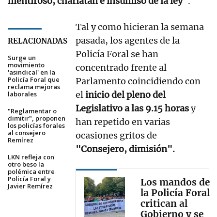
mentiroso, charlatán e insumiso de la ley"
.
Tal y como hicieran la semana
pasada, los agentes de la
RELACIONADAS
Policía Foral se han
Surge un
movimiento
concentrado frente al
'asindical' en la
Policía Foral que
Parlamento coincidiendo con
reclama mejoras
el
inicio del pleno del
laborales
Legislativo a las 9.15 horas
y
"Reglamentar o
dimitir", proponen
han repetido en varias
los policías forales
al consejero
ocasiones gritos de
Remírez
"Consejero, dimisión".
LKN refleja con
otro beso la
polémica entre
Policía Foral y
Los mandos de
Javier Remírez
la Policía Foral
critican al
Gobierno y se