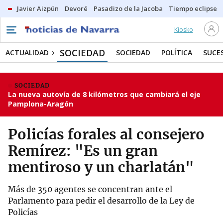
Javier Aizpún
Devoré
Pasadizo de la Jacoba
Tiempo eclipse
Kiosko
SOCIEDAD
ACTUALIDAD
SOCIEDAD
POLÍTICA
SUCE
SOCIEDAD
La nueva autovía de 8 kilómetros que cambiará el eje
Pamplona-Aragón
Policías forales al consejero
Remírez: "Es un gran
mentiroso y un charlatán"
Más de 350 agentes se concentran ante el
Parlamento para pedir el desarrollo de la Ley de
Policías