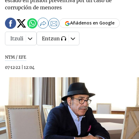
estado en prisión preventiva por un caso de
corrupción de menores
Añádenos en Google
Itzuli
Entzun
NTM / EFE
07·12·22
|
12:04