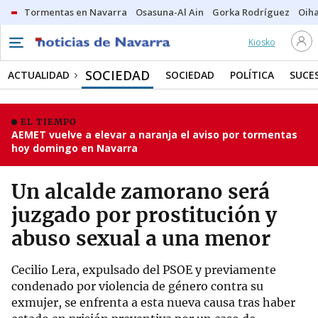
Tormentas en Navarra
Osasuna-Al Ain
Gorka Rodríguez
Oih
Kiosko
SOCIEDAD
ACTUALIDAD
SOCIEDAD
POLÍTICA
SUCE
EL TIEMPO
AEMET vuelve a elevar a naranja el aviso por tormentas
hoy domingo en Navarra
Un alcalde zamorano será
juzgado por prostitución y
abuso sexual a una menor
Cecilio Lera, expulsado del PSOE y previamente
condenado por violencia de género contra su
exmujer, se enfrenta a esta nueva causa tras haber