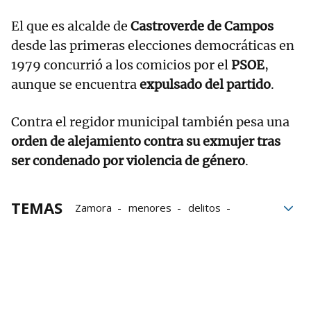
El que es alcalde de
Castroverde de Campos
desde las primeras elecciones democráticas en
1979 concurrió a los comicios por el
PSOE
,
aunque se encuentra
expulsado del partido
.
Contra el regidor municipal también pesa una
orden de alejamiento contra su exmujer tras
ser condenado por violencia de género
.
TEMAS
Zamora
menores
delitos
Castilla y León
Delitos sexuales
Pornografía
Alcaldes
Abuso sexual
Corrupción de menores
Prostitución
Exhibicionismo
violencia de género