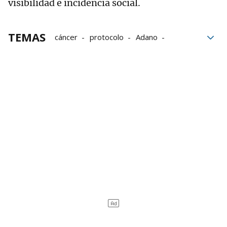
visibilidad e incidencia social.
TEMAS
cáncer
protocolo
Adano
menores
cáncer infantil
Asociación de Ayuda a Niños con Cáncer en Navar
Hospital Universitario de Navarra