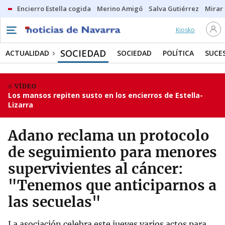
Encierro Estella cogida
Merino Amigó
Salva Gutiérrez
Mirar 
Kiosko
SOCIEDAD
ACTUALIDAD
SOCIEDAD
POLÍTICA
SUCE
VÍDEO
Los mansos repiten susto en los encierros de Estella-
Lizarra
Adano reclama un protocolo
de seguimiento para menores
supervivientes al cáncer:
"Tenemos que anticiparnos a
las secuelas"
La asociación celebra este jueves varios actos para