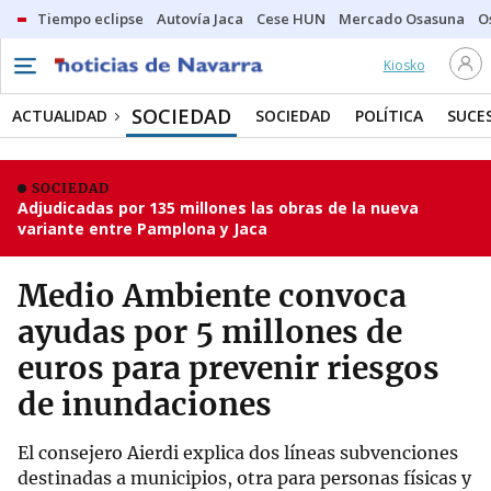
Tiempo eclipse
Autovía Jaca
Cese HUN
Mercado Osasuna
O
Kiosko
SOCIEDAD
ACTUALIDAD
SOCIEDAD
POLÍTICA
SUCE
SOCIEDAD
Adjudicadas por 135 millones las obras de la nueva
variante entre Pamplona y Jaca
Medio Ambiente convoca
ayudas por 5 millones de
euros para prevenir riesgos
de inundaciones
El consejero Aierdi explica dos líneas subvenciones
destinadas a municipios, otra para personas físicas y