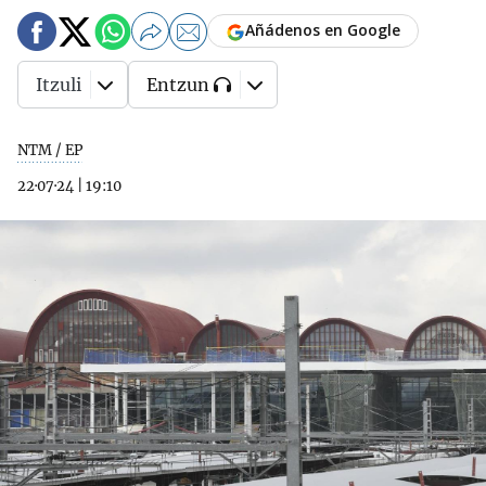
Añádenos en Google
Itzuli
Entzun
NTM / EP
22·07·24
|
19:10