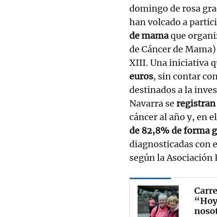
domingo de rosa grac
han volcado a partici
de mama
que organiz
de Cáncer de Mama),
XIII. Una iniciativa
euros
, sin contar co
destinados a la inve
Navarra se
registran
cáncer al año y, en e
de 82,8% de forma g
diagnosticadas con
según la Asociación 
Carre
“Hoy 
noso