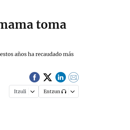
e mama toma
n estos años ha recaudado más
Itzuli
Entzun