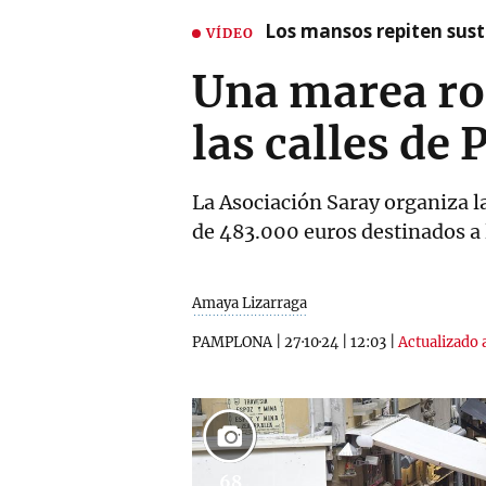
Los mansos repiten susto
VÍDEO
Una marea ro
las calles de
La Asociación Saray organiza l
de 483.000 euros destinados a 
Amaya Lizarraga
PAMPLONA
|
27·10·24
|
12:03
|
Actualizado a
68