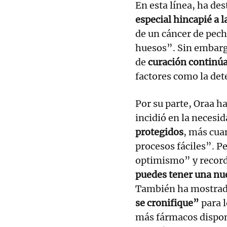
En esta línea, ha de
especial hincapié a 
de un cáncer de pecho
huesos”. Sin embargo
de
curación continú
factores como la de
Por su parte, Oraa h
incidió en la necesi
protegidos
, más cua
procesos fáciles”. P
optimismo” y record
puedes tener una nu
También ha mostrad
se cronifique”
para 
más fármacos dispon