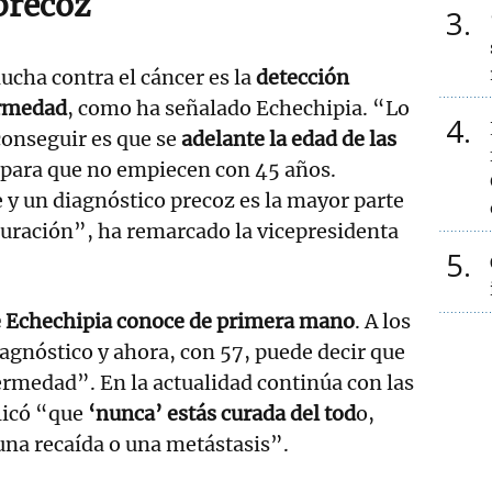
precoz
3
lucha contra el cáncer es la
detección
ermedad
, como ha señalado Echechipia. “Lo
4
conseguir es que se
adelante la edad de las
para que no empiecen con 45 años.
e y un diagnóstico precoz es la mayor parte
 curación”, ha remarcado la vicepresidenta
5
 Echechipia conoce de primera mano
. A los
iagnóstico y ahora, con 57, puede decir que
ermedad”. En la actualidad continúa con las
licó “que
‘nunca’ estás curada del tod
o,
una recaída o una metástasis”.