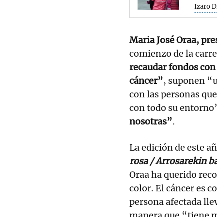
Izaro D
Maria José Oraa, pre
comienzo de la carr
recaudar fondos con 
cáncer”
, suponen “
con las personas que
con todo su entorno
nosotras”
.
La edición de este a
rosa / Arrosarekin ba
Oraa ha querido reco
color. El cáncer es 
persona afectada lle
manera que “tiene m