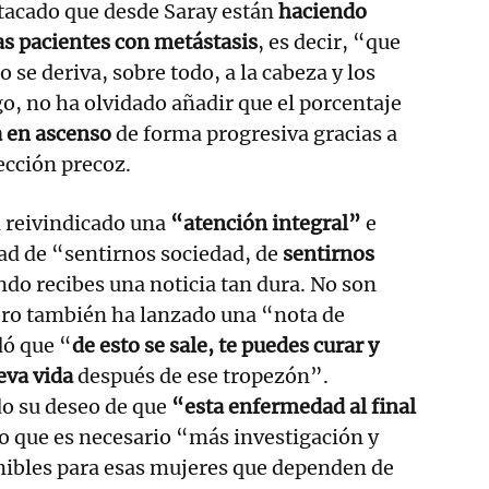
stacado que desde Saray están
haciendo
las pacientes con metástasis
, es decir, “que
 se deriva, sobre todo, a la cabeza y los
, no ha olvidado añadir que el porcentaje
a en ascenso
de forma progresiva gracias a
tección precoz.
a reivindicado una
“atención integral”
e
dad de “sentirnos sociedad, de
sentirnos
ndo recibes una noticia tan dura. No son
ero también ha lanzado una “nota de
ó que “
de esto se sale, te puedes curar y
eva vida
después de ese tropezón”.
o su deseo de que
“esta enfermedad al final
lo que es necesario “más investigación y
ibles para esas mujeres que dependen de