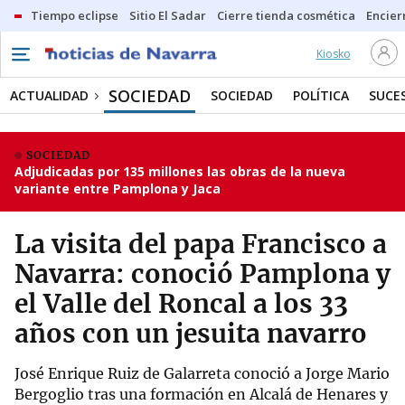
Tiempo eclipse
Sitio El Sadar
Cierre tienda cosmética
Encier
Kiosko
SOCIEDAD
ACTUALIDAD
SOCIEDAD
POLÍTICA
SUCE
SOCIEDAD
Adjudicadas por 135 millones las obras de la nueva
variante entre Pamplona y Jaca
La visita del papa Francisco a
Navarra: conoció Pamplona y
el Valle del Roncal a los 33
años con un jesuita navarro
José Enrique Ruiz de Galarreta conoció a Jorge Mario
Bergoglio tras una formación en Alcalá de Henares y