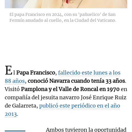
El papa Francisco en 2024, con su 'pañuelico' de San
Fermín anudado al cuello, en la Ciudad del Vaticano.
E
l
Papa Francisco
,
fallecido este lunes a los
88 años
,
conoció Navarra cuando tenía 33 años
.
Visitó
Pamplona y el Valle de Roncal en 1970
en
compañía del jesuita navarro José Enrique Ruiz
de Galarreta,
publicó este periódico en el año
2013
.
Ambos tuvieron la oportunidad