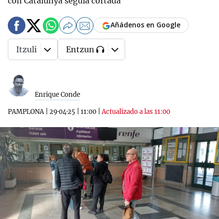
con Catalunya seguía cortada
Añádenos en Google
Itzuli
Entzun
Enrique Conde
PAMPLONA
|
29·04·25
|
11:00
|
Actualizado a las 11:00