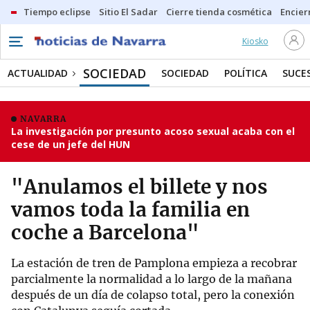
Tiempo eclipse
Sitio El Sadar
Cierre tienda cosmética
Encier
Kiosko
SOCIEDAD
ACTUALIDAD
SOCIEDAD
POLÍTICA
SUCE
NAVARRA
La investigación por presunto acoso sexual acaba con el
cese de un jefe del HUN
"Anulamos el billete y nos
vamos toda la familia en
coche a Barcelona"
La estación de tren de Pamplona empieza a recobrar
parcialmente la normalidad a lo largo de la mañana
después de un día de colapso total, pero la conexión