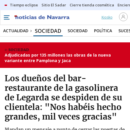
Tiempo eclipse
Sitio El Sadar
Cierre tienda cosmética
Encier
Kiosko
SOCIEDAD
ACTUALIDAD
SOCIEDAD
POLÍTICA
SUCE
SOCIEDAD
Adjudicadas por 135 millones las obras de la nueva
variante entre Pamplona y Jaca
Los dueños del bar-
restaurante de la gasolinera
de Legarda se despiden de su
clientela: "Nos habéis hecho
grandes, mil veces gracias"
Mandan un mensaje a punto de cerrar las puertas de