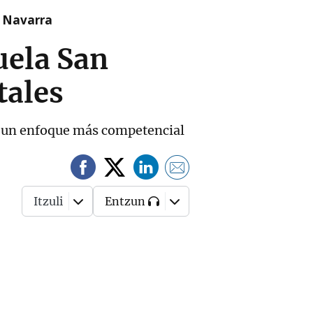
n Navarra
uela San
tales
on un enfoque más competencial
Itzuli
Entzun