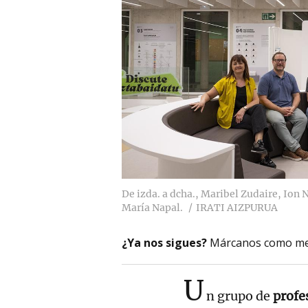
De izda. a dcha., Maribel Zudaire, Ion 
María Napal.
IRATI AIZPURUA
¿Ya nos sigues?
Márcanos como me
U
n grupo de
profes