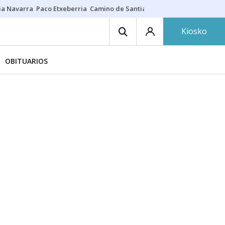
ia Navarra
Paco Etxeberria
Camino de Santiago
Eclipse solar en Nav
Kiosko
OBITUARIOS