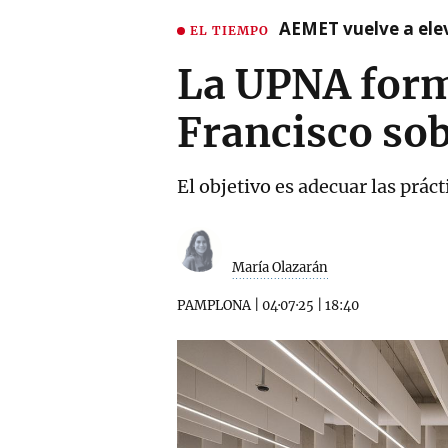
AEMET vuelve a ele
EL TIEMPO
La UPNA forma
Francisco sob
El objetivo es adecuar las prá
María Olazarán
PAMPLONA
|
04·07·25
|
18:40