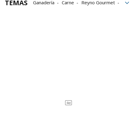
TEMAS
Ganadería
Carne
Reyno Gourmet
Programa
Pamplona
Ayuntamiento de Pamplona
Navarra