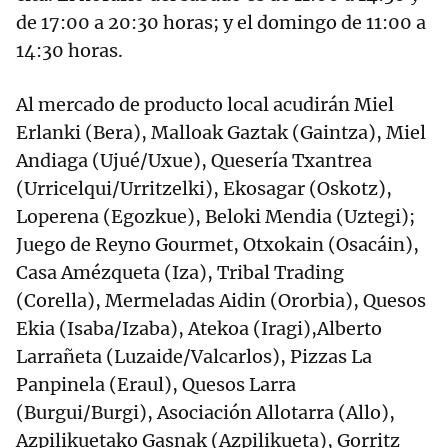
de 17:00 a 20:30 horas; y el domingo de 11:00 a
14:30 horas.
Al mercado de producto local acudirán Miel
Erlanki (Bera), Malloak Gaztak (Gaintza), Miel
Andiaga (Ujué/Uxue), Quesería Txantrea
(Urricelqui/Urritzelki), Ekosagar (Oskotz),
Loperena (Egozkue), Beloki Mendia (Uztegi);
Juego de Reyno Gourmet, Otxokain (Osacáin),
Casa Amézqueta (Iza), Tribal Trading
(Corella), Mermeladas Aidin (Ororbia), Quesos
Ekia (Isaba/Izaba), Atekoa (Iragi),Alberto
Larrañeta (Luzaide/Valcarlos), Pizzas La
Panpinela (Eraul), Quesos Larra
(Burgui/Burgi), Asociación Allotarra (Allo),
Azpilikuetako Gasnak (Azpilikueta), Gorritz