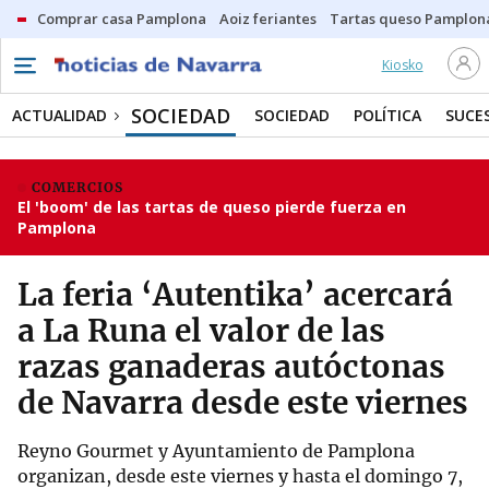
Comprar casa Pamplona
Aoiz feriantes
Tartas queso Pamplon
Kiosko
SOCIEDAD
ACTUALIDAD
SOCIEDAD
POLÍTICA
SUCE
COMERCIOS
El 'boom' de las tartas de queso pierde fuerza en
Pamplona
La feria ‘Autentika’ acercará
a La Runa el valor de las
razas ganaderas autóctonas
de Navarra desde este viernes
Reyno Gourmet y Ayuntamiento de Pamplona
organizan, desde este viernes y hasta el domingo 7,