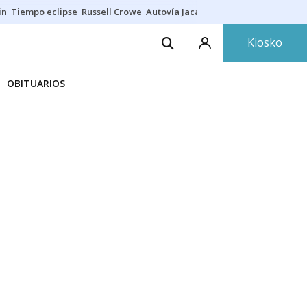
in
Tiempo eclipse
Russell Crowe
Autovía Jaca
Ronald Araújo
Prohibic
Kiosko
OBITUARIOS