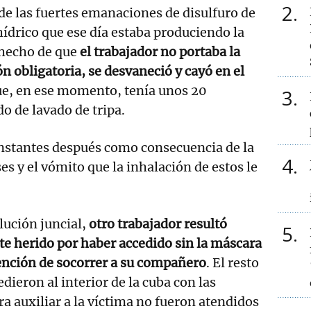
2
e las fuertes emanaciones de disulfuro de
hídrico que ese día estaba produciendo la
l hecho de que
el trabajador no portaba la
n obligatoria, se desvaneció y cayó en el
e, en ese momento, tenía unos 20
3
o de lavado de tripa.
 instantes después como consecuencia de la
4
es y el vómito que la inhalación de estos le
lución juncial,
otro trabajador resultó
5
 herido por haber accedido sin la máscara
ntención de socorrer a su compañero
. El resto
dieron al interior de la cuba con las
a auxiliar a la víctima no fueron atendidos