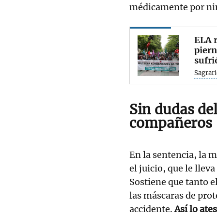
médicamente por ni
ELA r
piern
sufri
Sagrari
Sin dudas del
compañeros
En la sentencia, la 
el juicio, que le llev
Sostiene que tanto e
las máscaras de prot
accidente.
Así lo at