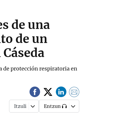
es de una
to de un
n Cáseda
a de protección respiratoria en
Itzuli
Entzun