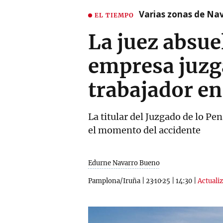
Varias zonas de Nav
EL TIEMPO
La juez absue
empresa juzga
trabajador en
La titular del Juzgado de lo Pe
el momento del accidente
Edurne Navarro Bueno
Pamplona/Iruña
|
23·10·25
|
14:30
|
Actualiz