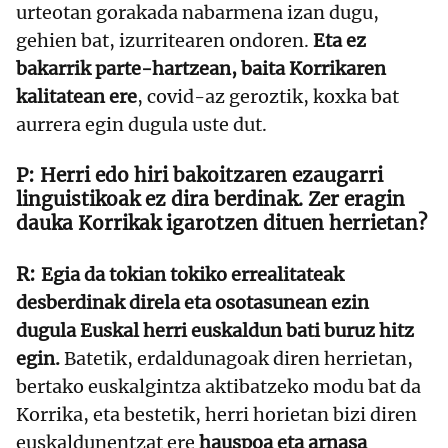
urteotan gorakada nabarmena izan dugu,
gehien bat, izurritearen ondoren.
Eta ez
bakarrik parte-hartzean, baita Korrikaren
kalitatean ere
, covid-az geroztik, koxka bat
aurrera egin dugula uste dut.
Herri edo hiri bakoitzaren ezaugarri
linguistikoak ez dira berdinak. Zer eragin
dauka Korrikak igarotzen dituen herrietan?
Egia da tokian tokiko errealitateak
desberdinak direla eta osotasunean ezin
dugula Euskal herri euskaldun bati buruz hitz
egin.
Batetik, erdaldunagoak diren herrietan,
bertako euskalgintza aktibatzeko modu bat da
Korrika, eta bestetik, herri horietan bizi diren
euskaldunentzat ere
hauspoa eta arnasa