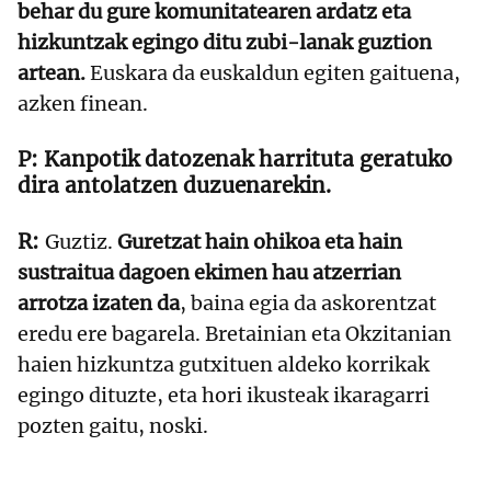
behar du gure komunitatearen ardatz eta
hizkuntzak egingo ditu zubi-lanak guztion
artean.
Euskara da euskaldun egiten gaituena,
azken finean.
Kanpotik datozenak harrituta geratuko
dira antolatzen duzuenarekin.
Guztiz.
Guretzat hain ohikoa eta hain
sustraitua dagoen ekimen hau atzerrian
arrotza izaten da
, baina egia da askorentzat
eredu ere bagarela. Bretainian eta Okzitanian
haien hizkuntza gutxituen aldeko korrikak
egingo dituzte, eta hori ikusteak ikaragarri
pozten gaitu, noski.