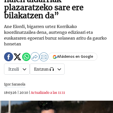
plazaratzeko sare ere
bilakatzen da”
Ane Elordi, bigarren urtez Korrikako
koordinatzailea dena, aurtengo edizioari eta
euskararen egoerari buruz solasean aritu da gaurko
honetan
Añádenos en Google
Itzuli
Entzun
Igor Sarasola
18·03·26
|
20:10
|
Actualizado a las 11:11