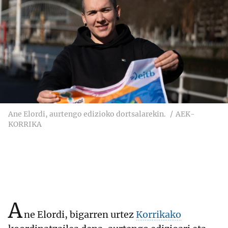
Ane Elordi, aurtengo edizioko dortsalarekin.
AEK-
KORRIKA
A
ne Elordi, bigarren urtez
Korrikako