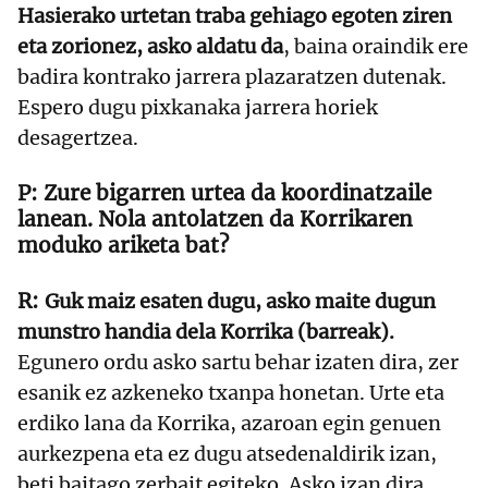
Hasierako urtetan traba gehiago egoten ziren
eta zorionez, asko aldatu da
, baina oraindik ere
badira kontrako jarrera plazaratzen dutenak.
Espero dugu pixkanaka jarrera horiek
desagertzea.
Zure bigarren urtea da koordinatzaile
lanean. Nola antolatzen da Korrikaren
moduko ariketa bat?
Guk maiz esaten dugu, asko maite dugun
munstro handia dela Korrika (barreak).
Egunero ordu asko sartu behar izaten dira, zer
esanik ez azkeneko txanpa honetan. Urte eta
erdiko lana da Korrika, azaroan egin genuen
aurkezpena eta ez dugu atsedenaldirik izan,
beti baitago zerbait egiteko. Asko izan dira