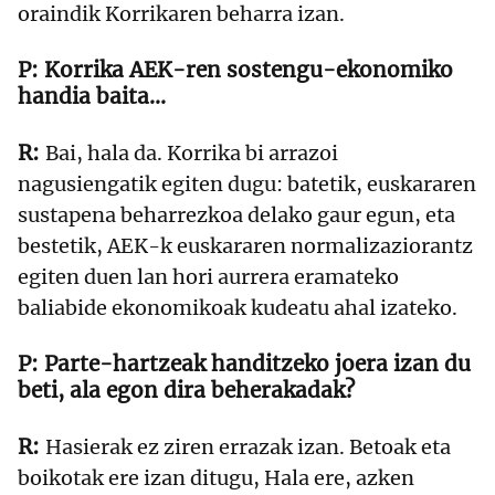
oraindik Korrikaren beharra izan.
Korrika AEK-ren sostengu-ekonomiko
handia baita…
Bai, hala da. Korrika bi arrazoi
nagusiengatik egiten dugu: batetik, euskararen
sustapena beharrezkoa delako gaur egun, eta
bestetik, AEK-k euskararen normalizaziorantz
egiten duen lan hori aurrera eramateko
baliabide ekonomikoak kudeatu ahal izateko.
Parte-hartzeak handitzeko joera izan du
beti, ala egon dira beherakadak?
Hasierak ez ziren errazak izan. Betoak eta
boikotak ere izan ditugu, Hala ere, azken