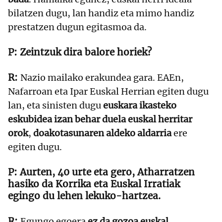
bilatzen dugu, lan handiz eta mimo handiz
prestatzen dugun egitasmoa da.
Zeintzuk dira balore horiek?
Nazio mailako erakundea gara. EAEn,
Nafarroan eta Ipar Euskal Herrian egiten dugu
lan, eta sinisten dugu
euskara ikasteko
eskubidea izan behar duela euskal herritar
orok
,
doakotasunaren aldeko aldarria
ere
egiten dugu.
Aurten, 40 urte eta gero, Atharratzen
hasiko da Korrika eta Euskal Irratiak
egingo du lehen lekuko-hartzea.
Egungo egoera
ez da gozoa euskal