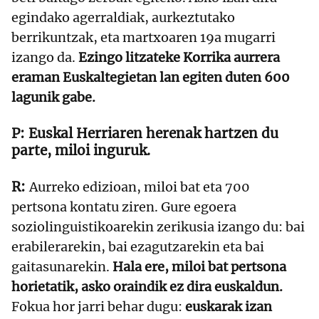
egindako agerraldiak, aurkeztutako
berrikuntzak, eta martxoaren 19a mugarri
izango da.
Ezingo litzateke Korrika aurrera
eraman Euskaltegietan lan egiten duten 600
lagunik gabe.
Euskal Herriaren herenak hartzen du
parte, miloi inguruk.
Aurreko edizioan, miloi bat eta 700
pertsona kontatu ziren. Gure egoera
soziolinguistikoarekin zerikusia izango du: bai
erabilerarekin, bai ezagutzarekin eta bai
gaitasunarekin.
Hala ere, miloi bat pertsona
horietatik, asko oraindik ez dira euskaldun.
Fokua hor jarri behar dugu:
euskarak izan