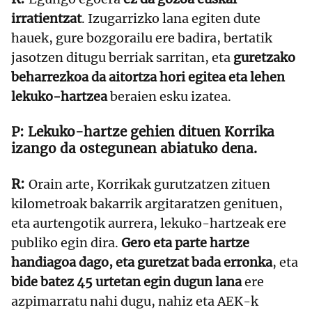
irratientzat
. Izugarrizko lana egiten dute
hauek, gure bozgorailu ere badira, bertatik
jasotzen ditugu berriak sarritan, eta
guretzako
beharrezkoa da aitortza hori egitea eta lehen
lekuko-hartzea
beraien esku izatea.
Lekuko-hartze gehien dituen Korrika
izango da ostegunean abiatuko dena.
Orain arte, Korrikak gurutzatzen zituen
kilometroak bakarrik argitaratzen genituen,
eta aurtengotik aurrera, lekuko-hartzeak ere
publiko egin dira.
Gero eta parte hartze
handiagoa dago, eta guretzat bada erronka
, eta
bide batez 45 urtetan egin dugun lana
ere
azpimarratu nahi dugu, nahiz eta AEK-k