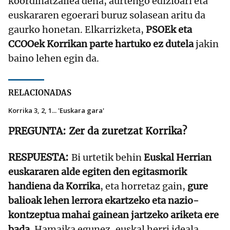
koordinatzailea dena, aurtengo edizioari eta
euskararen egoerari buruz solasean aritu da
gaurko honetan. Elkarrizketa,
PSOEk eta
CCOOek Korrikan parte hartuko ez dutela
jakin
baino lehen egin da.
RELACIONADAS
Korrika 3, 2, 1... 'Euskara gara'
Zer da zuretzat Korrika?
Bi urtetik behin
Euskal Herrian
euskararen alde egiten den egitasmorik
handiena da Korrika
, eta horretaz gain,
gure
balioak lehen lerrora ekartzeko eta nazio-
kontzeptua mahai gainean jartzeko ariketa ere
bada
. Hamaika egunez, euskal herri ideala