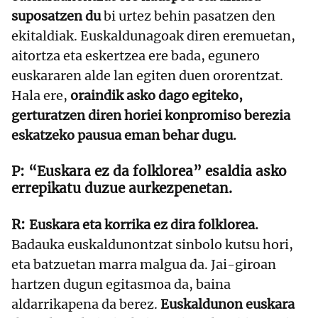
suposatzen du
bi urtez behin pasatzen den
ekitaldiak. Euskaldunagoak diren eremuetan,
aitortza eta eskertzea ere bada, egunero
euskararen alde lan egiten duen ororentzat.
Hala ere,
oraindik asko dago egiteko,
gerturatzen diren horiei konpromiso berezia
eskatzeko pausua eman behar dugu.
“Euskara ez da folklorea” esaldia asko
errepikatu duzue aurkezpenetan.
Euskara eta korrika ez dira folklorea.
Badauka euskaldunontzat sinbolo kutsu hori,
eta batzuetan marra malgua da. Jai-giroan
hartzen dugun egitasmoa da, baina
aldarrikapena da berez.
Euskaldunon euskara