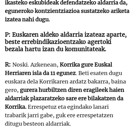
ikasteko eskubideak defendatzeko aldarria da,
eguneroko kontzientziazioa sustatzeko ariketa
izatea nahi dugu.
Euskaren aldeko aldarria izateaz aparte,
beste errebindikazioentzako agertoki
bezala hartu izan du komunitateak.
Noski. Azkenean,
Korrika gure Euskal
Herriaren isla da 11 egunez
. Beti esaten dugu
euskara dela Korrikaren ardatz bakarra, baina
gero,
gurera hurbiltzen diren eragileek haien
aldarriak plazaratzeko sare ere bilakatzen da
Korrika.
Errespetuz eta egindako lanari
trabarik jarri gabe, guk ere errespetatzen
ditugu besteon aldarriak.