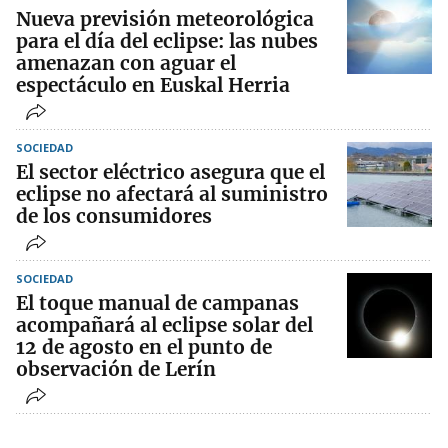
Nueva previsión meteorológica
para el día del eclipse: las nubes
amenazan con aguar el
espectáculo en Euskal Herria
SOCIEDAD
El sector eléctrico asegura que el
eclipse no afectará al suministro
de los consumidores
SOCIEDAD
El toque manual de campanas
acompañará al eclipse solar del
12 de agosto en el punto de
observación de Lerín