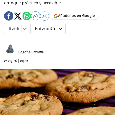
enfoque práctico y accesible
Añádenos en Google
Itzuli
Entzun
Begoña Larraya
01·05·26
|
09:11