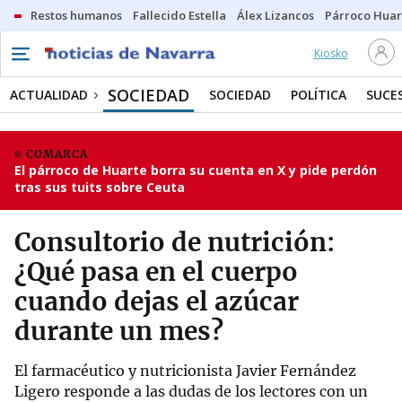
Restos humanos
Fallecido Estella
Álex Lizancos
Párroco Huar
Kiosko
SOCIEDAD
ACTUALIDAD
SOCIEDAD
POLÍTICA
SUCE
COMARCA
El párroco de Huarte borra su cuenta en X y pide perdón
tras sus tuits sobre Ceuta
Consultorio de nutrición:
¿Qué pasa en el cuerpo
cuando dejas el azúcar
durante un mes?
El farmacéutico y nutricionista Javier Fernández
Ligero responde a las dudas de los lectores con un