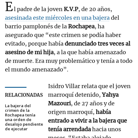
E
l padre de la joven
K.V.P
, de 20 años,
asesinada este miércoles en una bajera
del
barrio pamplonés de la
Rochapea
, ha
asegurado que “este crimen se podía haber
evitado, porque había
denunciado tres veces al
asesino de mi hija
, a la que había amenazado
de muerte. Era muy problemático y tenía a todo
el mundo amenazado”.
Isidro Villar relata que el joven
marroquí detenido,
Yahya
RELACIONADAS
Mazouri
, de 27 años y de
La bajera del
crimen de la
origen marroquí,
había
Rochapea tenía
una orden de
entrado a vivir a la bajera que
desalojo pendiente
tenía arrendada
hacia unos
de ejecutar
meses. “Estaba alojado