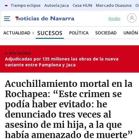
Tiempo eclipse
Autovía Jaca
Cese HUN
Mercado Osasuna
O
Kiosko
SUCESOS
ACTUALIDAD
POLÍTICA
SOCIEDAD
UNIÓN
SOCIEDAD
Adjudicadas por 135 millones las obras de la nueva
variante entre Pamplona y Jaca
Acuchillamiento mortal en la
Rochapea: “Este crimen se
podía haber evitado: he
denunciado tres veces al
asesino de mi hija, a la que
había amenazado de muerte”