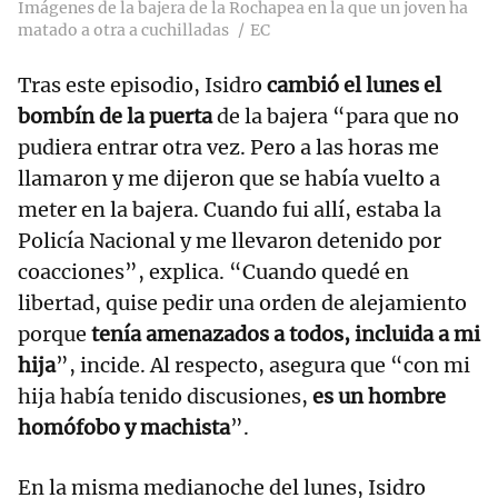
Imágenes de la bajera de la Rochapea en la que un joven ha
matado a otra a cuchilladas
EC
Tras este episodio, Isidro
cambió el lunes el
bombín de la puerta
de la bajera “para que no
pudiera entrar otra vez. Pero a las horas me
llamaron y me dijeron que se había vuelto a
meter en la bajera. Cuando fui allí, estaba la
Policía Nacional y me llevaron detenido por
coacciones”, explica. “Cuando quedé en
libertad, quise pedir una orden de alejamiento
porque
tenía amenazados a todos, incluida a mi
hija
”, incide. Al respecto, asegura que “con mi
hija había tenido discusiones,
es un hombre
homófobo y machista
”.
En la misma medianoche del lunes, Isidro