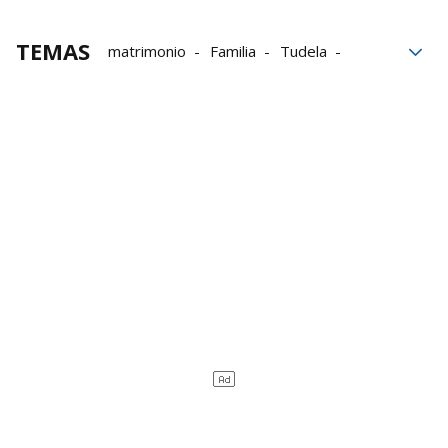
TEMAS
matrimonio
Familia
Tudela
Fiscalía
padres
Corella