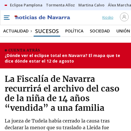
Eclipse Pamplona
Tormenta Alloz
Martina Calvo
Álex Marcha
Kiosko
SUCESOS
ACTUALIDAD
POLÍTICA
SOCIEDAD
UNIÓN
CUENTA ATRÁS
¿Dónde ver el eclipse total en Navarra? El mapa que te
dice dónde estar el 12 de agosto
La Fiscalía de Navarra
recurrirá el archivo del caso
de la niña de 14 años
“vendida” a una familia
La jueza de Tudela había cerrado la causa tras
declarar la menor que su traslado a Lleida fue