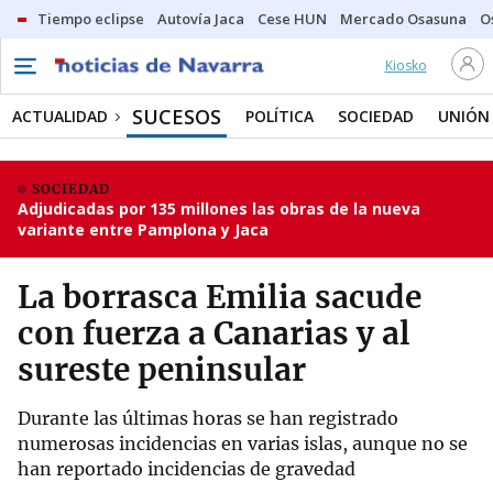
Tiempo eclipse
Autovía Jaca
Cese HUN
Mercado Osasuna
O
Kiosko
SUCESOS
ACTUALIDAD
POLÍTICA
SOCIEDAD
UNIÓN
SOCIEDAD
Adjudicadas por 135 millones las obras de la nueva
variante entre Pamplona y Jaca
La borrasca Emilia sacude
con fuerza a Canarias y al
sureste peninsular
Durante las últimas horas se han registrado
numerosas incidencias en varias islas, aunque no se
han reportado incidencias de gravedad