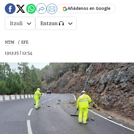
Añádenos en Google
Itzuli
Entzun
NTM
EFE
13·12·25
|
12:54