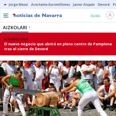
Jorge Messi
Acertante Euromillones
Javier Aizpún
Devoré
P
Kiosko
AIZKOLARI
PAMPLONA
El nuevo negocio que abrirá en pleno centro de Pamplona
tras el cierre de Devoré