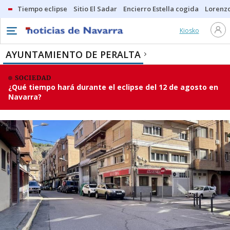
Tiempo eclipse
Sitio El Sadar
Encierro Estella cogida
Lorenzo
Kiosko
AYUNTAMIENTO DE PERALTA
SOCIEDAD
¿Qué tiempo hará durante el eclipse del 12 de agosto en
Navarra?