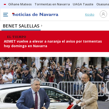
Oihane Mateos
Tormentas en Navarra
UAGA Tauste
Osasuna
Kiosko
BENET SALELLAS
EL TIEMPO
AEMET vuelve a elevar a naranja el aviso por tormentas
hoy domingo en Navarra