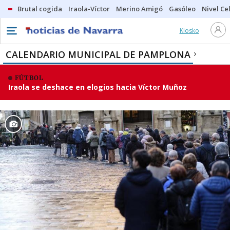
Brutal cogida
Iraola-Víctor
Merino Amigó
Gasóleo
Nivel Ce
Kiosko
CALENDARIO MUNICIPAL DE PAMPLONA
FÚTBOL
Iraola se deshace en elogios hacia Víctor Muñoz