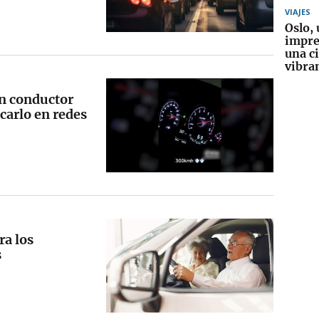
VIAJES
Oslo, 
impre
una c
vibra
en conductor
carlo en redes
ra los
s