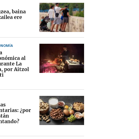
uzea, baina
ailea ere
ONOMÍA
a
onómica al
urante La
, por Aitzol
ti
ias
ntarias: ¿por
stán
ntando?