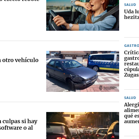
SALUD
Uda l
hezitz
GASTR
Crític
gastr
 otro vehículo
resta
cúpula
Zugas
SALUD
Alerg
alime
qué e
culpas si hay
aume
software o al