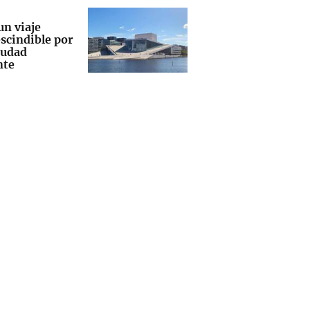
un viaje
scindible por
iudad
nte