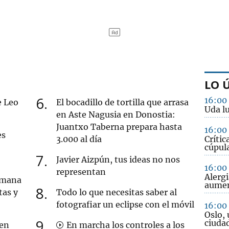
LO 
6
16:00
e Leo
El bocadillo de tortilla que arrasa
Uda lu
en Aste Nagusia en Donostia:
Juantxo Taberna prepara hasta
16:00
es
3.000 al día
Crític
cúpula
7
Javier Aizpún, tus ideas no nos
16:00
representan
Alergi
semana
aume
8
tas y
Todo lo que necesitas saber al
fotografiar un eclipse con el móvil
16:00
Oslo, 
9
ciuda
 en
En marcha los controles a los