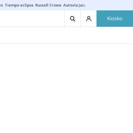
in
Tiempo eclipse
Russell Crowe
Autovía Jaca
Ronald Araújo
Prohibic
Kiosko