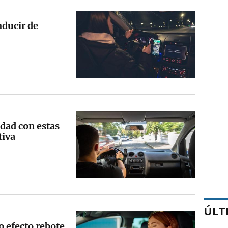
nducir de
dad con estas
tiva
ÚLT
o efecto rebote