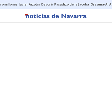
uromillones
Javier Aizpún
Devoré
Pasadizo de la Jacoba
Osasuna-Al A