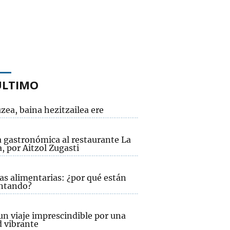
ÚLTIMO
zea, baina hezitzailea ere
a gastronómica al restaurante La
, por Aitzol Zugasti
as alimentarias: ¿por qué están
ntando?
un viaje imprescindible por una
d vibrante