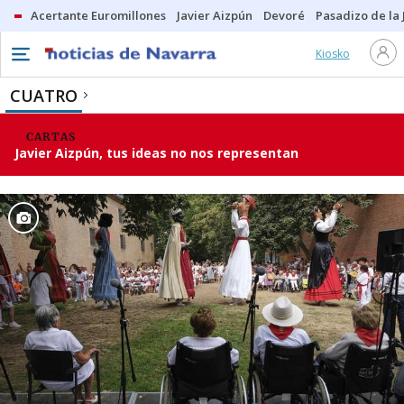
Acertante Euromillones
Javier Aizpún
Devoré
Pasadizo de la
Kiosko
CUATRO
CARTAS
Javier Aizpún, tus ideas no nos representan