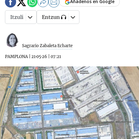
Añádenos en Google
Itzuli
Entzun
Sagrario Zabaleta Echarte
PAMPLONA
|
21·05·26
|
07:21