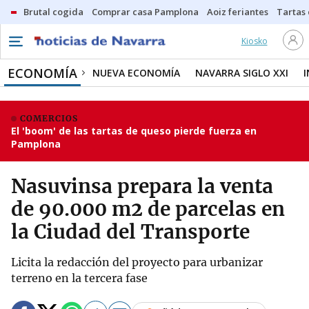
Brutal cogida
Comprar casa Pamplona
Aoiz feriantes
Tartas
Kiosko
ECONOMÍA
NUEVA ECONOMÍA
NAVARRA SIGLO XXI
COMERCIOS
El 'boom' de las tartas de queso pierde fuerza en
Pamplona
Nasuvinsa prepara la venta
de 90.000 m2 de parcelas en
la Ciudad del Transporte
Licita la redacción del proyecto para urbanizar
terreno en la tercera fase