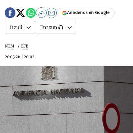
Añádenos en Google
Itzuli
Entzun
NTM
EFE
20·05·26
|
20:02