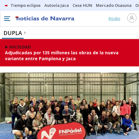
Tiempo eclipse
Autovía Jaca
Cese HUN
Mercado Osasuna
O
Kiosko
DUPLA
SOCIEDAD
Adjudicadas por 135 millones las obras de la nueva
variante entre Pamplona y Jaca