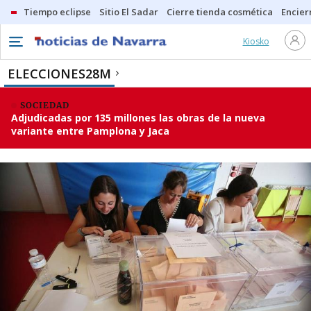
Tiempo eclipse
Sitio El Sadar
Cierre tienda cosmética
Encier
Kiosko
ELECCIONES28M
SOCIEDAD
Adjudicadas por 135 millones las obras de la nueva
variante entre Pamplona y Jaca