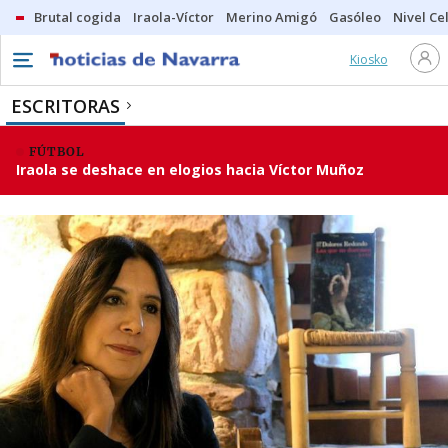
Brutal cogida
Iraola-Víctor
Merino Amigó
Gasóleo
Nivel Ce
Kiosko
ESCRITORAS
FÚTBOL
Iraola se deshace en elogios hacia Víctor Muñoz