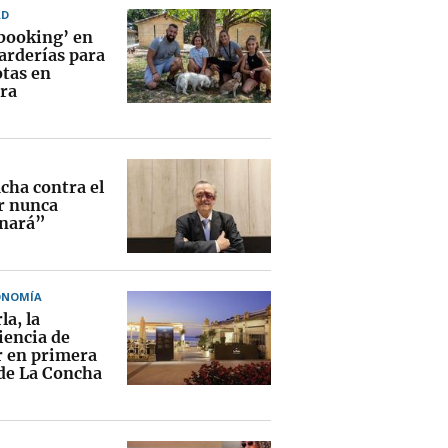
AD
booking’ en
arderías para
tas en
ra
cha contra el
r nunca
nará”
ONOMÍA
la, la
iencia de
 en primera
 de La Concha