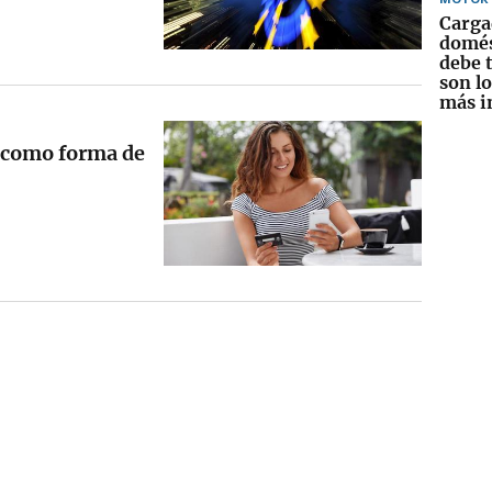
Carga
domés
debe t
son l
más i
l como forma de