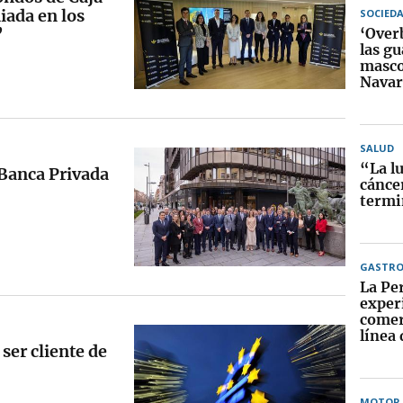
iada en los
SOCIED
”
‘Over
las gu
masco
Navar
SALUD
“La lu
Banca Privada
cánce
termi
GASTR
La Per
exper
comer
línea
ser cliente de
MOTOR