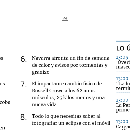
LO 
6
13:05
es
Navarra afronta un fin de semana
‘Over
de calor y avisos por tormentas y
masco
granizo
13:00
7
nos
El impactante cambio físico de
“La l
termi
Russell Crowe a los 62 años:
músculos, 25 kilos menos y una
13:00
acoba
nueva vida
La Per
prime
8
Todo lo que necesitas saber al
13:00
fotografiar un eclipse con el móvil
Carga
 en