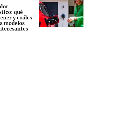
dor
tico: qué
ener y cuáles
os modelos
nteresantes