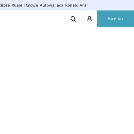
lipse
Russell Crowe
Autovía Jaca
Ronald Araújo
Prohibiciones eclips
Kiosko