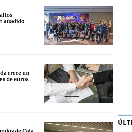
altos
or añadido
ada crece un
es de euros
ÚLT
ondos de Caja