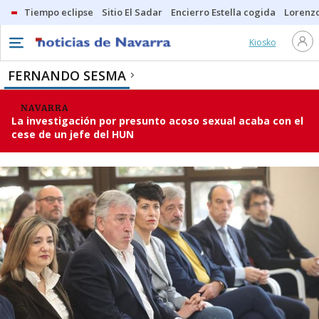
Tiempo eclipse
Sitio El Sadar
Encierro Estella cogida
Lorenzo
Kiosko
FERNANDO SESMA
NAVARRA
La investigación por presunto acoso sexual acaba con el
cese de un jefe del HUN